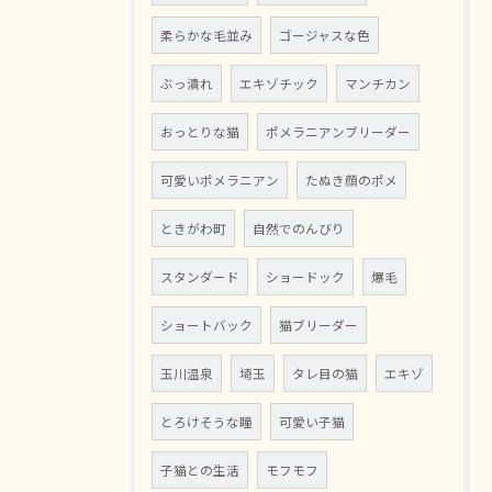
柔らかな毛並み
ゴージャスな色
ぶっ潰れ
エキゾチック
マンチカン
おっとりな猫
ポメラニアンブリーダー
可愛いポメラニアン
たぬき顔のポメ
ときがわ町
自然でのんびり
スタンダード
ショードック
爆毛
ショートバック
猫ブリーダー
玉川温泉
埼玉
タレ目の猫
エキゾ
とろけそうな瞳
可愛い子猫
子猫との生活
モフモフ