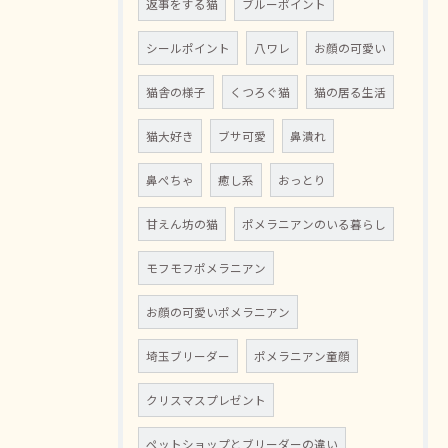
返事をする猫
ブルーポイント
シールポイント
八ワレ
お顔の可愛い
猫舎の様子
くつろぐ猫
猫の居る生活
猫大好き
ブサ可愛
鼻潰れ
鼻ぺちゃ
癒し系
おっとり
甘えん坊の猫
ポメラニアンのいる暮らし
モフモフポメラニアン
お顔の可愛いポメラニアン
埼玉ブリーダー
ポメラニアン童顔
クリスマスプレゼント
ペットショップとブリーダーの違い