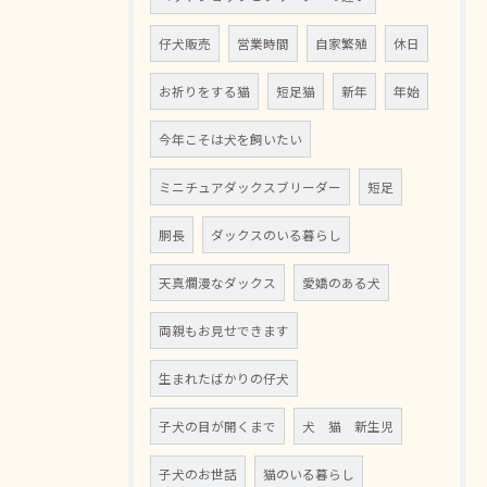
仔犬販売
営業時間
自家繁殖
休日
お祈りをする猫
短足猫
新年
年始
今年こそは犬を飼いたい
ミニチュアダックスブリーダー
短足
胴長
ダックスのいる暮らし
天真爛漫なダックス
愛嬌のある犬
両親もお見せできます
生まれたばかりの仔犬
子犬の目が開くまで
犬 猫 新生児
子犬のお世話
猫のいる暮らし